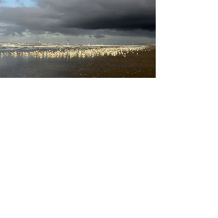
Ik onderzoek, adviseer, vind praktische
oplossingen en voer deze uit. Daarbij ben
ik niet bang om heilige HR-huisjes, zoals
bijvoorbeeld het voeren van de
beoordelingsgesprekken, los te laten. Ik
ben hands-on, onafhankelijk, snel,
gedreven en resultaatgericht. En daarbij