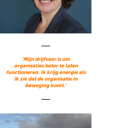
‘Mijn drijfveer is om
organisaties beter te laten
functioneren. Ik krijg energie als
ik zie dat de organisatie in
beweging komt.’